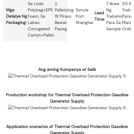
Sa Loob:
2.
7 Araw
50 Ar
Mga
Polybag+EPE
Palletizing:
Simula
Ng
Traba
Lead
Detalye Ng
Foam, Sa
18 Piraso
Port:
Trabaho
Para 
Time:
Packaging:
Labas:
Bawat
Shanghai
Para Sa
Mara
Corrugated
Papag.
Sample.
Order.
Carton+pallet.
Ang aming Kumpanya at Salik
Production workshop for Thermal Overload Protection Gasoline
Generator Supply
Application scenarios of Thermal Overload Protection Gasoline
Generator Supply