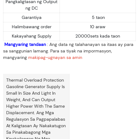
Pangkaligtasan ng Output
ng DC
Garantiya
5 taon
Halimbawang order
10 araw
Kakayahang Supply
20000sets kada taon
Mangyaring tandaan
: Ang data ng talahanayan sa itaas ay para
sa sanggunian lamang. Para sa tiyak na impormasyon,
mangyaring
makipag-ugnayan sa amin
Thermal Overload Protection
Gasoline Generator Supply Is
Small In Size And Light In
Weight, And Can Output
Higher Power With The Same
Displacement. Ang Mga
Regulasyon Sa Pagpapalabas
At Kaligtasan Ay Nakakatugon
Sa Pinakabagong Mga
Kinakailangan Ng Mga