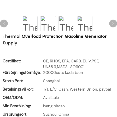
Thermal Overload Protection Gasoline Generator
Supply
Certifikat:
CE, RHOS, EPA, CARB. EU V,PSE,
UN38.3,MSDS, ISO9001
Försörjningsförmåga:
20000sets kada taon
Starta Port:
Shanghai
Betalningsvillkor::
T/T, L/C, Cash, Western Union, paypal
OEM/ODM:
Available
Min.Beställning:
Isang piraso
Ursprungsort:
Suzhou, China