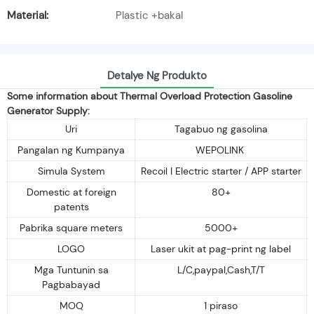
Material:
Plastic +bakal
Detalye Ng Produkto
Some information about Thermal Overload Protection Gasoline
Generator Supply:
Uri
Tagabuo ng gasolina
Pangalan ng Kumpanya
WEPOLINK
Simula System
Recoil I Electric starter / APP starter
Domestic at foreign
80+
patents
Pabrika square meters
5000+
LOGO
Laser ukit at pag-print ng label
Mga Tuntunin sa
L/C,paypal,Cash,T/T
Pagbabayad
MOQ
1 piraso