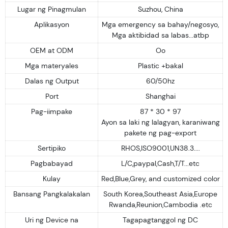
Lugar ng Pinagmulan
Suzhou, China
Aplikasyon
Mga emergency sa bahay/negosyo,
Mga aktibidad sa labas...atbp
OEM at ODM
Oo
Mga materyales
Plastic +bakal
Dalas ng Output
60/50hz
Port
Shanghai
Pag-iimpake
87 * 30 * 97
Ayon sa laki ng lalagyan, karaniwang
pakete ng pag-export
Sertipiko
RHOS,ISO9001,UN38.3....
Pagbabayad
L/C,paypal,Cash,T/T...etc
Kulay
Red,Blue,Grey, and customized color
Bansang Pangkalakalan
South Korea,Southeast Asia,Europe
Rwanda,Reunion,Cambodia .etc
Uri ng Device na
Tagapagtanggol ng DC