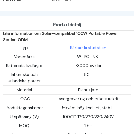
Produktdetalj
Lite information om Solar-kompatibel 100W Portable Power
Station ODM:
Typ
Bärbar kraftstation
Varumärke
WEPOLINK
Batteriets livslängd
>3000 cykler
Inhemska och
80+
utländska patent
Material
Plast +järn
LOGO
Lasergravering och etikettutskrift
Produktegenskaper
Bekväm, hög kvalitet, stabil ...
Utspänning (V)
100/110/120/220/230/240V
MOQ
1 bit