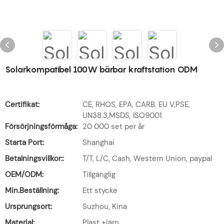
Solarkompatibel 100W bärbar kraftstation ODM
Certifikat:
CE, RHOS, EPA, CARB. EU V,PSE,
UN38.3,MSDS, ISO9001
Försörjningsförmåga:
20 000 set per år
Starta Port:
Shanghai
Betalningsvillkor::
T/T, L/C, Cash, Western Union, paypal
OEM/ODM:
Tillgänglig
Min.Beställning:
Ett stycke
Ursprungsort:
Suzhou, Kina
Material:
Plast +järn