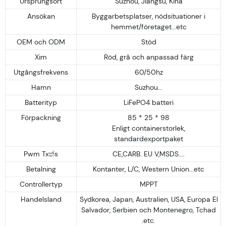
Ursprungsort
Suzhou, Jiangsu, Kina
Ansökan
Byggarbetsplatser, nödsituationer i
hemmet/företaget...etc
OEM och ODM
Stöd
Xim
Röd, grå och anpassad färg
Utgångsfrekvens
60/50hz
Hamn
Suzhou...
Batterityp
LiFePO4 batteri
Förpackning
85 * 25 * 98
Enligt containerstorlek,
standardexportpaket
Pwm Txත්s
CE,CARB. EU V,MSDS....
Betalning
Kontanter, L/C, Western Union...etc
Controllertyp
MPPT
Handelsland
Sydkorea, Japan, Australien, USA, Europa El
Salvador, Serbien och Montenegro, Tchad
.etc.