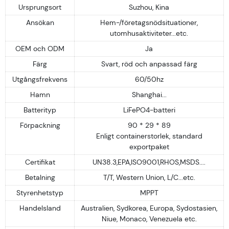
Ursprungsort
Suzhou, Kina
Ansökan
Hem-/företagsnödsituationer,
utomhusaktiviteter...etc.
OEM och ODM
Ja
Färg
Svart, röd och anpassad färg
Utgångsfrekvens
60/50hz
Hamn
Shanghai...
Batterityp
LiFePO4-batteri
Förpackning
90 * 29 * 89
Enligt containerstorlek, standard
exportpaket
Certifikat
UN38.3,EPA,ISO9001,RHOS,MSDS....
Betalning
T/T, Western Union, L/C...etc.
Styrenhetstyp
MPPT
Handelsland
Australien, Sydkorea, Europa, Sydostasien,
Niue, Monaco, Venezuela etc.