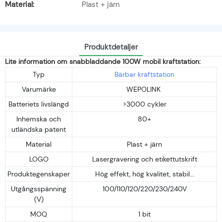
Material:
Plast + järn
Produktdetaljer
Lite information om snabbladdande 100W mobil kraftstation:
Typ
Bärbar kraftstation
Varumärke
WEPOLINK
Batteriets livslängd
>3000 cykler
Inhemska och
80+
utländska patent
Material
Plast + järn
LOGO
Lasergravering och etikettutskrift
Produktegenskaper
Hög effekt, hög kvalitet, stabil...
Utgångsspänning
100/110/120/220/230/240V
(V)
MOQ
1 bit