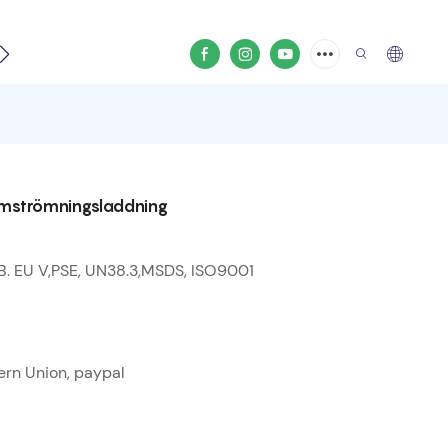
ideo
mströmningsladdning
B. EU V,PSE, UN38.3,MSDS, ISO9001
tern Union, paypal