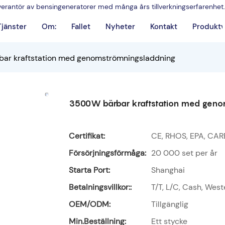
leverantör av bensingeneratorer med många års tillverkningserfarenhet.
Tjänster
Om:
Fallet
Nyheter
Kontakt
Produktv
ar kraftstation med genomströmningsladdning
3500W bärbar kraftstation med geno
Certifikat:
CE, RHOS, EPA, CAR
Försörjningsförmåga:
20 000 set per år
Starta Port:
Shanghai
Betalningsvillkor::
T/T, L/C, Cash, Wes
OEM/ODM:
Tillgänglig
Min.Beställning:
Ett stycke