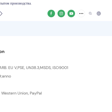
пытом производства.
те
ion
ARB. EU V,PSE, UN38.3,MSDS, ISO9001
9;anno
i, Western Union, PayPal