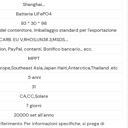
Shanghai...
Batteria LiFePO4
93 * 30 * 98
 del contenitore, imballaggio standard per l'esportazione
CARB. EU V,RHOS,UN38.3,MSDS....
n, PayPal, contanti, Bonifico bancario... ecc.
MPPT
urope,Southeast Asia,Japan Haiti,Antarctica,Thailand .etc
5 anni
31
CA,CC,Solare
7 giorni
20000 set all'anno
riferimento. Per informazioni specifiche, si prega di