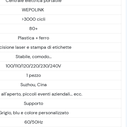
Centrale elettrica portatile
WEPOLINK
>3000 cicli
80+
Plastica + ferro
cisione laser e stampa di etichette
Stabile, comodo...
100/110/120/220/230/240V
1 pezzo
Suzhou, Cina
 all'aperto, piccoli eventi aziendali... ecc.
Supporto
Grigio, blu e colore personalizzato
60/50Hz