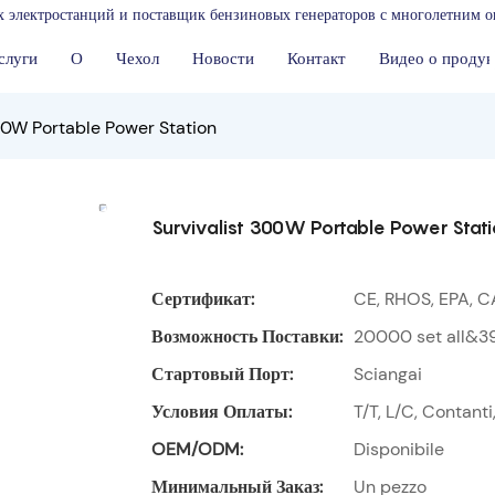
 электростанций и поставщик бензиновых генераторов с многолетним о
слуги
О
Чехол
Новости
Контакт
Видео о продук
00W Portable Power Station
Survivalist 300W Portable Power Stat
Сертификат:
CE, RHOS, EPA, C
Возможность Поставки:
20000 set all&3
Стартовый Порт:
Sciangai
Условия Оплаты:
T/T, L/C, Contant
OEM/ODM:
Disponibile
Минимальный Заказ:
Un pezzo