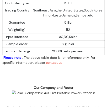
Controller Type
MPPT
Trading Country
Southeast Asia,the United States,South Korea
Timor-Leste,Jamaica,Samoa .etc
Guarantee
5 illər
Weight(Kg)
52
Input Interface
AC,DC,Solar
Sample order
8 günlər
Təchizat Bacarığı
20000sets per year
Please note
: The above table data is for reference only. For
specific information, please
contact us
Our Company and Factor