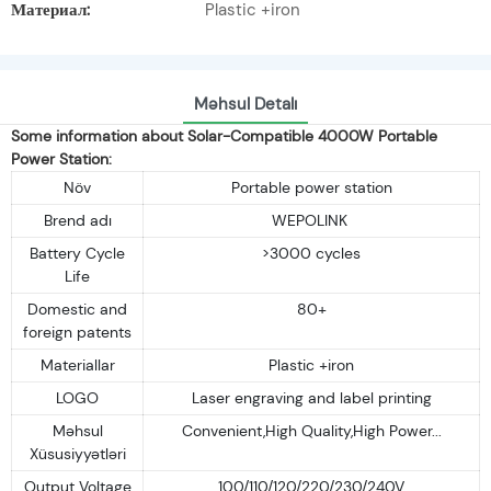
Материал:
Plastic +iron
Məhsul Detalı
Some information about Solar-Compatible 4000W Portable
Power Station:
Növ
Portable power station
Brend adı
WEPOLINK
Battery Cycle
>3000 cycles
Life
Domestic and
80+
foreign patents
Materiallar
Plastic +iron
LOGO
Laser engraving and label printing
Məhsul
Convenient,High Quality,High Power...
Xüsusiyyətləri
Output Voltage
100/110/120/220/230/240V