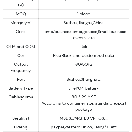
(V)
MOQ
1 piece
Mənşə yeri
Suzhou,Jiangsu,China
Ərizə
Home/business emergencies,Small business
events...etc
OEM and ODM
Bəli
Cor
Blue,Black, and customized color
Output
60/50hz
Frequency
Port
Suzhou,Shanghai...
Battery Type
LiFePO4 battery
Qablaşdırma
80 * 29 * 97
According to container size, standard export
package
Sertifikat
MSDS,CARB. EU V,RHOS....
Ödəniş
paypal,Western Union,Cash,T/T...etc