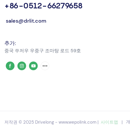
+86-0512-66279658
sales@drlit.com
추가:
중국 쑤저우 우중구 조마탕 ​​로드 59호
저작권 © 2025 Drivelong -
www.wepolink.com
|
사이트맵
|
개