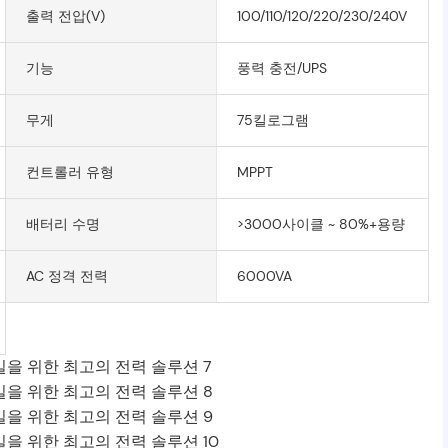
출력 전압(V)
100/110/120/220/230/240V
기능
풍력 충전/UPS
무게
75킬로그램
컨트롤러 유형
MPPT
배터리 수명
>3000사이클 ~ 80%+용량
AC 정격 전력
6000VA