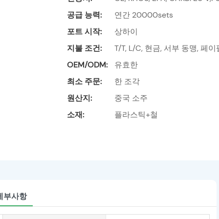
공급 능력:
연간 20000sets
포트 시작:
상하이
지불 조건:
T/T, L/C, 현금, 서부 동맹, 페
OEM/ODM:
유효한
최소 주문:
한 조각
원산지:
중국 소주
소재:
플라스틱+철
세부사항