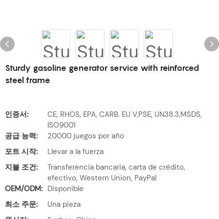
Sturdy gasoline generator service with reinforced
steel frame
인증서:
CE, RHOS, EPA, CARB. EU V,PSE, UN38.3,MSDS,
ISO9001
공급 능력:
20000 juegos por año
포트 시작:
Llevar a la fuerza
지불 조건:
Transferencia bancaria, carta de crédito,
efectivo, Western Union, PayPal
OEM/ODM:
Disponible
최소 주문:
Una pieza