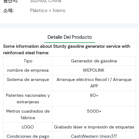
원산지:
Suzhou, China
소재:
Plástico + hierro
Detalle Del Producto
Some information about Sturdy gasoline generator service with
reinforced steel frame:
Tipo
Generador de gasolina
nombre de empresa
WEPOLINK
Sistema de arranque
Arranque eléctrico Recoil I / Arranque
APP
Patentes nacionales y
80+
extranjeras
Metros cuadrados de
5000+
fábrica
LOGO
Grabado láser e impresión de etiquetas
Condiciones de pago
Cash,Western Union,T/T