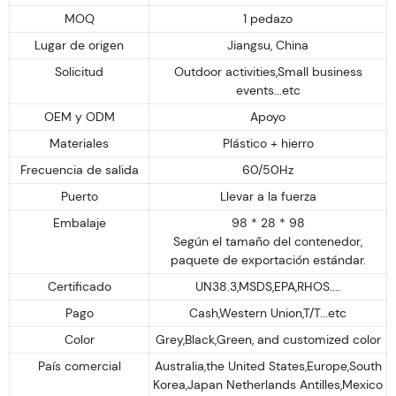
MOQ
1 pedazo
Lugar de origen
Jiangsu, China
Solicitud
Outdoor activities,Small business
events...etc
OEM y ODM
Apoyo
Materiales
Plástico + hierro
Frecuencia de salida
60/50Hz
Puerto
Llevar a la fuerza
Embalaje
98 * 28 * 98
Según el tamaño del contenedor,
paquete de exportación estándar.
Certificado
UN38.3,MSDS,EPA,RHOS....
Pago
Cash,Western Union,T/T...etc
Color
Grey,Black,Green, and customized color
País comercial
Australia,the United States,Europe,South
Korea,Japan Netherlands Antilles,Mexico