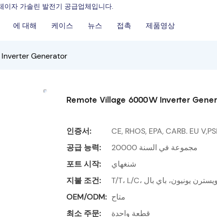
조업체이자 가솔린 발전기 공급업체입니다.
에 대해
케이스
뉴스
접촉
제품영상
Inverter Generator
Remote Village 6000W Inverter Gener
인증서:
CE, RHOS, EPA, CARB. EU V,P
공급 능력:
20000 مجموعة في السنة
포트 시작:
شنغهاي
지불 조건:
T/T، L/C، يسترن يونيون، باي بال
OEM/ODM:
متاح
최소 주문:
قطعة واحدة