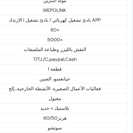
مولد البنزين
WEPOLINK
الارتداد I بادئ تشغيل كهربائي / بادئ تشغيل APP
80+
5000+
النقش بالليزر وطباعة الملصقات
T/T,L/C,paypal,Cash
1 قطعة
جيانغسو، الصين
فعاليات الأعمال الصغيرة، الأنشطة الخارجية...إلخ
مقبول
بلاستيك + حديد
60/50هرتز
سوتشو