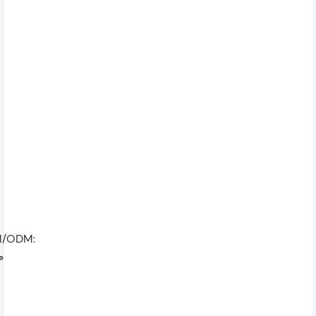
/ODM:
م