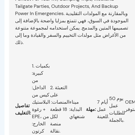
Tailgate Parties, Outdoor Projects, And Backup
Power In Emergencies. وبالمقارنة مع المولدات التقليدية
الموجودة في السوق، فهي تتمتع بمزايا واضحة بالإضافة إلى
تصميمها المتين والمدمج. يمكن استخدامه لمجموعة متنوعة
من الأغراض مثل مولدات التخييم والسفر والقيادة وما إلى
ذلك.
1. بكميات
كبيرة:
من
2. التعبئة
الداخل:
على
كيس من
50 يوم
البلاستيك
المنصات:
ميناء
7 أيام
OEM
عمل
تفاصيل
توفر
عمل
مهلة:
البداية:
18 قطعة
+ رغوة
للطلبات
التغليف:
للعينة.
شنغهاي
لكل
EPE، من
بالجملة.
منصة
الخارج:
نقالة.
كرتون