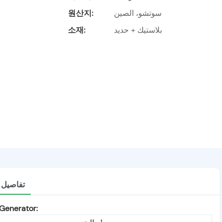
원산지:
سوتشو، الصين
소재:
بلاستيك + حديد
تفاصيل ا
Generator: