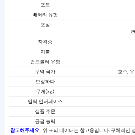
포트
배터리 유형
포장
컨
자격증
지불
컨트롤러 유형
무역 국가
호주, 유
보장하다
무게(kg)
입력 인터페이스
샘플 주문
공급 능력
참고해주세요
: 위 표의 데이터는 참고용입니다. 구체적인