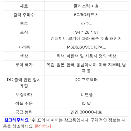
재료
플라스틱 + 철
출력 주파수
60/50헤르츠
포트
소주...
포장
94 * 26 * 91
컨테이너 크기에 따라 표준 수출 패키지
자격증
MSDS,ISO9001,EPA....
색상
회색, 파란색 및 사용자 정의 색상
무역 국가
유럽, 일본, 한국, 동남아시아, 미국 지부티, 남
극 등
DC 출력 안전 장치
DC 프로텍터
유형
보장하다
5 연령
샘플 주문
10 날
공급 능력
연간 20000세트
참고해주세요
: 위 표의 데이터는 참고용입니다. 구체적인 정보는 다
음을 참조하세요.
문의하기