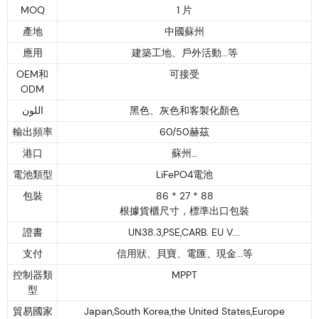
MOQ
1 片
產地
中國蘇州
應用
建築工地、戶外活動...等
OEM和
可接受
ODM
اللون
黑色、灰色和客製化顏色
輸出頻率
60/50赫茲
港口
蘇州…
電池類型
LiFePO4電池
包裝
86 * 27 * 88
根據貨櫃尺寸，標準出口包裝
證書
UN38.3,PSE,CARB. EU V....
支付
信用狀、貝寶、電匯、現金...等
控制器類
MPPT
型
貿易國家
Japan,South Korea,the United States,Europe