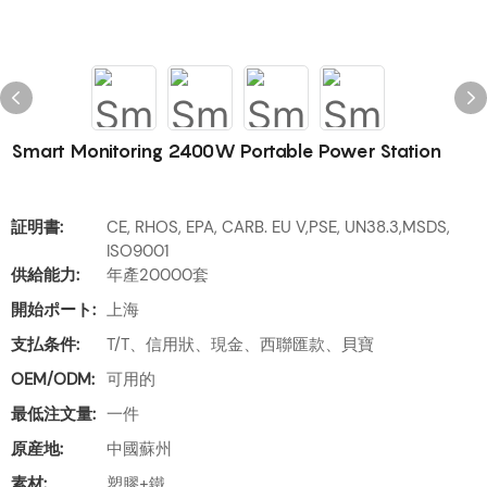
Smart Monitoring 2400W Portable Power Station
証明書:
CE, RHOS, EPA, CARB. EU V,PSE, UN38.3,MSDS,
ISO9001
供給能力:
年產20000套
開始ポート:
上海
支払条件:
T/T、信用狀、現金、西聯匯款、貝寶
OEM/ODM:
可用的
最低注文量:
一件
原産地:
中國蘇州
素材:
塑膠+鐵