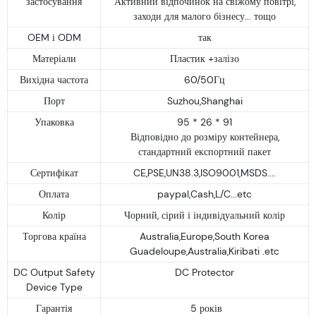
застосування
Активний відпочинок на свіжому повітрі,
заходи для малого бізнесу... тощо
OEM і ODM
так
Матеріали
Пластик +залізо
Вихідна частота
60/50Гц
Порт
Suzhou,Shanghai
Упаковка
95 * 26 * 91
Відповідно до розміру контейнера,
стандартний експортний пакет
Сертифікат
CE,PSE,UN38.3,ISO9001,MSDS....
Оплата
paypal,Cash,L/C...etc
Колір
Чорний, сірий і індивідуальний колір
Торгова країна
Australia,Europe,South Korea
Guadeloupe,Australia,Kiribati .etc
DC Output Safety
DC Protector
Device Type
Гарантія
5 років