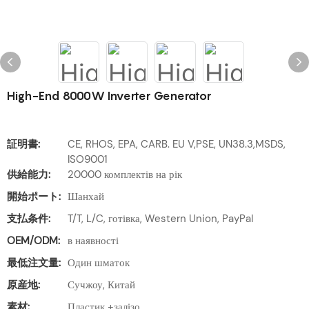
High-End 8000W Inverter Generator
証明書:
CE, RHOS, EPA, CARB. EU V,PSE, UN38.3,MSDS,
ISO9001
供給能力:
20000 комплектів на рік
開始ポート:
Шанхай
支払条件:
T/T, L/C, готівка, Western Union, PayPal
OEM/ODM:
в наявності
最低注文量:
Один шматок
原産地:
Сучжоу, Китай
素材:
Пластик +залізо