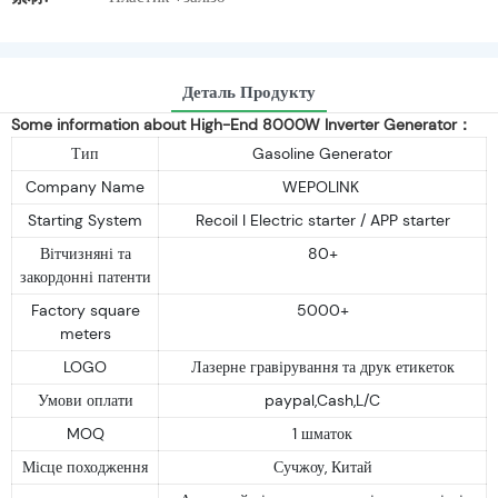
Деталь Продукту
Some information about High-End 8000W Inverter Generator：
Тип
Gasoline Generator
Company Name
WEPOLINK
Starting System
Recoil I Electric starter / APP starter
Вітчизняні та
80+
закордонні патенти
Factory square
5000+
meters
LOGO
Лазерне гравірування та друк етикеток
Умови оплати
paypal,Cash,L/C
MOQ
1 шматок
Місце походження
Сучжоу, Китай