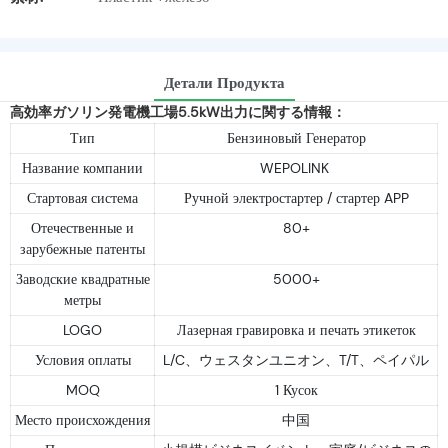
Детали Продукта
高効率ガソリン発電機工場5.5kW出力に関する情報：
Тип
Бензиновый Генератор
Название компании
WEPOLINK
Стартовая система
Ручной электростартер / стартер APP
Отечественные и
80+
зарубежные патенты
Заводские квадратные
5000+
метры
LOGO
Лазерная гравировка и печать этикеток
Условия оплаты
L/C、ウェスタンユニオン、T/T、ペイパル
MOQ
1 Кусок
Место происхождения
中国