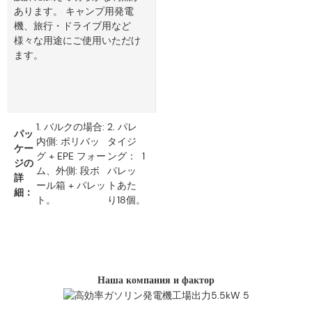
あります。 キャンプ用発電
機、旅行・ドライブ用など
様々な用途にご使用いただけ
ます。
1. バルクの場合:
2. パレ
パッ
内側: ポリバッ
タイジ
ケー
グ + EPE フォー
ング： 1
ジの
ム、外側: 段ボ
パレッ
詳
ール箱 + パレッ
トあた
細：
ト。
り18個。
Наша компания и фактор