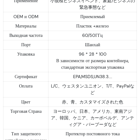
Применение
小規模ビジネスイベント、家庭/ビジネスの
緊急事態など
OEM и ODM
Приемлемый
Материалы
Пластик +железо
Выходная частота
60/50ГГц
Порт
Шанхай
Упаковка
96 * 28 * 100
В зависимости от размера контейнера,
стандартная экспортная упаковка
Сертификат
EPA,MSDS,UN38.3....
Оплата
L/C、ウェスタンユニオン、T/T、PayPalな
ど
Цвет
赤、青、カスタマイズされた色
Торговая Страна
ヨーロッパ、日本、アメリカ、東南アジ
ア、韓国、ケニア、カーボベルデ、アンテ
ィグア・バーブーダなど
Тип защитного
Протектор постоянного тока