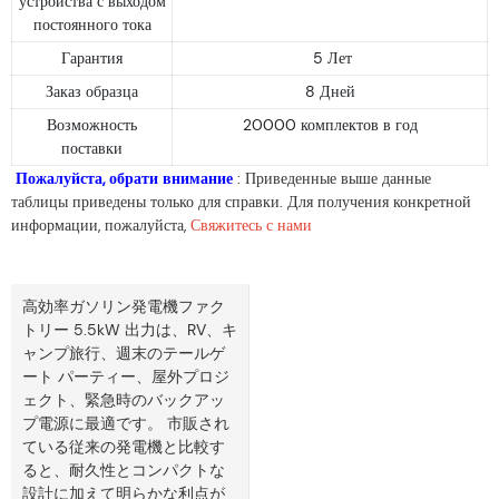
устройства с выходом
постоянного тока
Гарантия
5 Лет
Заказ образца
8 Дней
Возможность
20000 комплектов в год
поставки
Пожалуйста, обрати внимание
: Приведенные выше данные
таблицы приведены только для справки. Для получения конкретной
информации, пожалуйста,
Свяжитесь с нами
高効率ガソリン発電機ファク
トリー 5.5kW 出力は、RV、キ
ャンプ旅行、週末のテールゲ
ート パーティー、屋外プロジ
ェクト、緊急時のバックアッ
プ電源に最適です。 市販され
ている従来の発電機と比較す
ると、耐久性とコンパクトな
設計に加えて明らかな利点が