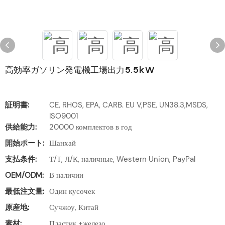
高効率ガソリン発電機工場出力5.5kW
証明書:
CE, RHOS, EPA, CARB. EU V,PSE, UN38.3,MSDS,
ISO9001
供給能力:
20000 комплектов в год
開始ポート:
Шанхай
支払条件:
Т/Т, Л/К, наличные, Western Union, PayPal
OEM/ODM:
В наличии
最低注文量:
Один кусочек
原産地:
Сучжоу, Китай
素材:
Пластик +железо