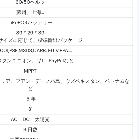
60/50ヘルツ
蘇州、上海…
LiFePO4バッテリー
89 * 29 * 89
サイズに応じて、標準輸出パッケージ
001,PSE,MSDS,CARB. EU V,EPA....
タンユニオン、T/T、PayPalなど
MPPT
ラリア、フアン・デ・ノバ島、ウズベキスタン、ベトナムな
ど
5 年
31
AC、DC、太陽光
8 日数