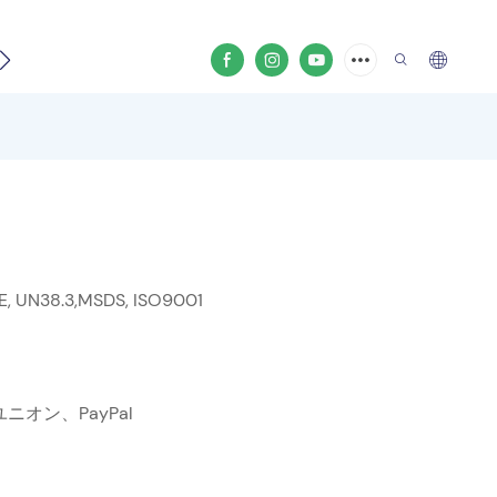
SE, UN38.3,MSDS, ISO9001
ニオン、PayPal