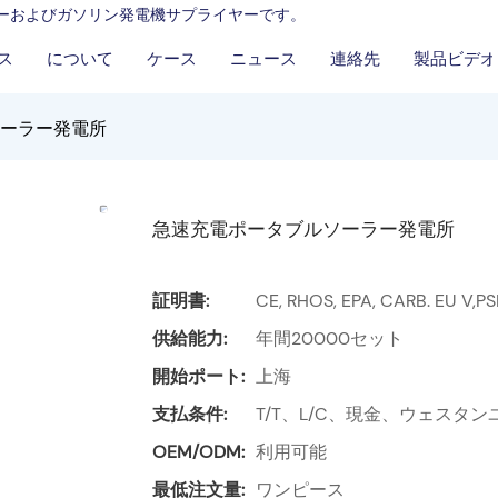
ーカーおよびガソリン発電機サプライヤーです。
ス
について
ケース
ニュース
連絡先
製品ビデオ
ーラー発電所
急速充電ポータブルソーラー発電所
証明書:
CE, RHOS, EPA, CARB. EU V,P
供給能力:
年間20000セット
開始ポート:
上海
支払条件:
T/T、L/C、現金、ウェスタンユ
OEM/ODM:
利用可能
最低注文量:
ワンピース