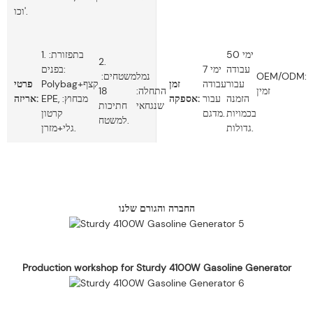
וכו'.
50 ימי
1. בתפזורת:
2.
עבודה
7 ימי
בפנים:
משטחים:
נמל
OEM/ODM:
עבור
עבודה
זמן
Polybag+קצף
פרטי
18
התחלה:
זמין
הזמנה
עבור
אספקה:
EPE, מבחוץ:
אריזה:
שנגחאי
חתיכות
בכמויות
מדגם.
קרטון
למשטח.
גדולות.
גלי+מזרן.
החברה והגורם שלנו
Production workshop for Sturdy 4100W Gasoline Generator