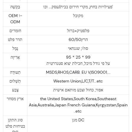
פעילויות בחוץ, מקרי חירום בבית/עסק... וכו'
בַּקָשָׁה
מקובל
OEM ו-
ODM
פלסטיק+ברזל
חומרים
60/50הרץ
תדר פלט
סוז'ו, שנגחאי
נָמָל
אֲרִיזָה
95 * 25 * 99
על פי גודל מיכל, חבילת יצוא סטנדרטית
תְעוּדָה
MSDS,RHOS,CARB. EU V,ISO9001....
תַשְׁלוּם
Western Union,L/C,T/T...etc
אפור, כחול וצבע מותאם אישית
צֶבַע
ארץ מסחר
the United States,South Korea,Southeast
Asia,Australia,Japan French Guiana,Kyrgyzstan,Spain
.etc
מגן DC
סוג התקן
בטיחות פלט