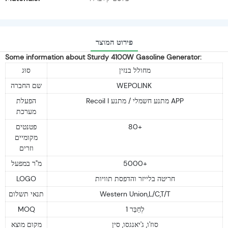
פירוט המוצר
Some information about Sturdy 4100W Gasoline Generator:
מחולל בנזין
סוּג
שם החברה
WEPOLINK
Recoil I מתנע חשמלי / מתנע APP
הפעלת
מערכת
פטנטים
80+
מקומיים
וזרים
מ"ר במפעל
5000+
LOGO
חריטה בלייזר והדפסת תוויות
תנאי תשלום
Western Union,L/C,T/T
MOQ
1 לְחַבֵּר
סוז'ו, ג'יאנגסו, סין
מקום מוצא