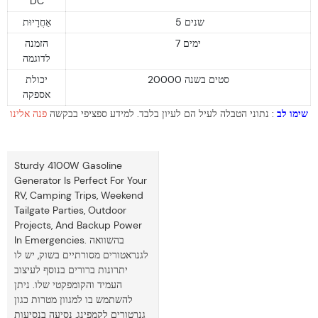
DC
5 שנים
אַחֲרָיוּת
7 ימים
הזמנה
לדוגמה
20000 סטים בשנה
יכולת
אספקה
שימו לב
: נתוני הטבלה לעיל הם לעיון בלבד. למידע ספציפי בבקשה
פנה אלינו
Sturdy 4100W Gasoline
Generator Is Perfect For Your
RV, Camping Trips, Weekend
Tailgate Parties, Outdoor
Projects, And Backup Power
In Emergencies. בהשוואה
לגנראטורים מסורתיים בשוק, יש לו
יתרונות ברורים בנוסף לעיצוב
העמיד והקומפקטי שלו. ניתן
להשתמש בו למגוון מטרות כגון
גנרטורים לקמפינג, נסיעה בנסיעות