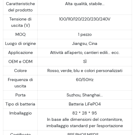
Caratteristiche
Alta qualità, stabile...
del prodotto
Tensione di
100/110/120/220/230/240V
uscita (V)
MOQ
1 pezzo
Luogo di origine
Jiangsu, Cina
Applicazione
Attività all'aperto, cantieri edili... ecc.
OEM e ODM
SÌ
Colore
Rosso, verde, blu e colori personalizzati
Frequenza di
60/50Hz
uscita
Porta
Suzhou, Shanghai...
Tipo di batteria
Batteria LiFePO4
Imballaggio
82 * 28 * 95
In base alle dimensioni del contenitore,
imballaggio standard per l'esportazione
Certificato
PSE,RHOS,MSDS....