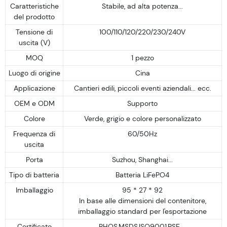
Caratteristiche
Stabile, ad alta potenza...
del prodotto
Tensione di
100/110/120/220/230/240V
uscita (V)
MOQ
1 pezzo
Luogo di origine
Cina
Applicazione
Cantieri edili, piccoli eventi aziendali... ecc.
OEM e ODM
Supporto
Colore
Verde, grigio e colore personalizzato
Frequenza di
60/50Hz
uscita
Porta
Suzhou, Shanghai...
Tipo di batteria
Batteria LiFePO4
Imballaggio
95 * 27 * 92
In base alle dimensioni del contenitore,
imballaggio standard per l'esportazione
Certificato
RHOS,MSDS,ISO9001,PSE....