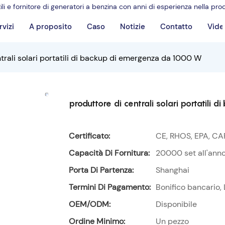
ili e fornitore di generatori a benzina con anni di esperienza nella pro
rvizi
A proposito
Caso
Notizie
Contatto
Vide
trali solari portatili di backup di emergenza da 1000 W
produttore di centrali solari portatil
Certificato:
CE, RHOS, EPA, CA
Capacità Di Fornitura:
20000 set all'ann
Porta Di Partenza:
Shanghai
Termini Di Pagamento:
Bonifico bancario, 
OEM/ODM:
Disponibile
Ordine Minimo:
Un pezzo