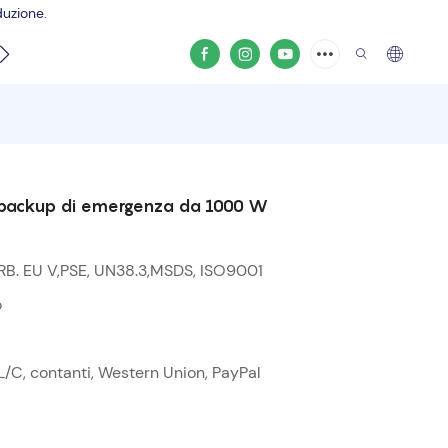
duzione.
o del prodotto
i di backup di emergenza da 1000 W
RB. EU V,PSE, UN38.3,MSDS, ISO9001
o
L/C, contanti, Western Union, PayPal