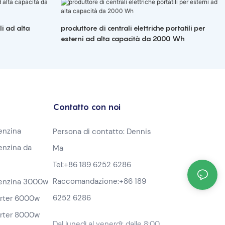
li ad alta
produttore di centrali elettriche portatili per
esterni ad alta capacità da 2000 Wh
Contatto con noi
enzina
Persona di contatto: Dennis
enzina da
Ma
Tel:
+86 189 6252 6286
Raccomandazione:
+86 189
benzina 3000w
6252 6286
erter 6000w
erter 8000w
Dal lunedì al venerdì: dalle 8:00