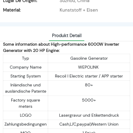
Lugar De Origen:
Suzhou, China
Material:
Kunststoff + Eisen
Produkt Detail
Some information about High-performance 6000W Inverter
Generator with 20 HP Engine:
Typ
Gasoline Generator
Company Name
WEPOLINK
Starting System
Recoil I Electric starter / APP starter
Inländische und
80+
ausländische Patente
Factory square
5000+
meters
LOGO
Lasergravur und Etikettendruck
Zahlungsbedingungen
Cash,L/C,paypal,Western Union
MOQ
1 Stück