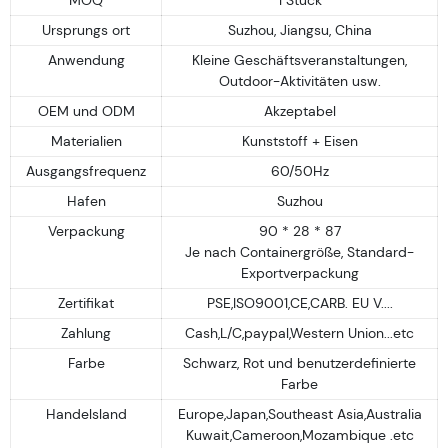
Ursprungs ort
Suzhou, Jiangsu, China
Anwendung
Kleine Geschäftsveranstaltungen,
Outdoor-Aktivitäten usw.
OEM und ODM
Akzeptabel
Materialien
Kunststoff + Eisen
Ausgangsfrequenz
60/50Hz
Hafen
Suzhou
Verpackung
90 * 28 * 87
Je nach Containergröße, Standard-
Exportverpackung
Zertifikat
PSE,ISO9001,CE,CARB. EU V....
Zahlung
Cash,L/C,paypal,Western Union...etc
Farbe
Schwarz, Rot und benutzerdefinierte
Farbe
Handelsland
Europe,Japan,Southeast Asia,Australia
Kuwait,Cameroon,Mozambique .etc