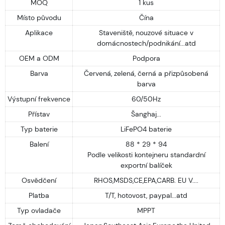
MOQ
1 kus
Místo původu
Čína
Aplikace
Staveniště, nouzové situace v
domácnostech/podnikání...atd
OEM a ODM
Podpora
Barva
Červená, zelená, černá a přizpůsobená
barva
Výstupní frekvence
60/50Hz
Přístav
Šanghaj...
Typ baterie
LiFePO4 baterie
Balení
88 * 29 * 94
Podle velikosti kontejneru standardní
exportní balíček
Osvědčení
RHOS,MSDS,CE,EPA,CARB. EU V....
Platba
T/T, hotovost, paypal...atd
Typ ovladače
MPPT