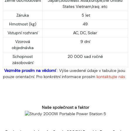
Země obchodování
Japan,Southeast Asia,Europe,the United
States Vietnam,Iraq .etc
Záruka
5 let
Hmotnost (kg)
49
Vstupní rozhraní
AC, DC, Solar
Vzorová
9 dní
objednávka
Schopnost
20 000 sad ročně
zásobování
Vezměte prosím na vědomí
: Výše ​​uvedené údaje v tabulce jsou
pouze orientační. Pro konkrétní informace prosím
kontaktujte nás
Naše společnost a faktor