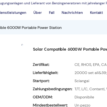
rzeugungsanlagen und Lieferant von Benzingeneratoren mit jahrelanger 
ienstleistungen
Über
Fall
Nachrichten
Kontakt
ible 6000W Portable Power Station
Solar Compatible 6000W Portable Pow
Zertifikat:
CE, RHOS, EPA, CA
Lieferfähigkeit:
20000 set all&39
Startport:
Sciangai
Zahlungsbedingungen:
T/T, L/C, Contanti
OEM/ODM:
Disponibile
Mindestbestellwert:
Un pezzo