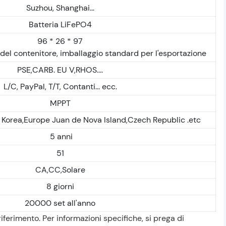
Suzhou, Shanghai...
Batteria LiFePO4
96 * 26 * 97
 del contenitore, imballaggio standard per l'esportazione
PSE,CARB. EU V,RHOS....
L/C, PayPal, T/T, Contanti... ecc.
MPPT
 Korea,Europe Juan de Nova Island,Czech Republic .etc
5 anni
51
CA,CC,Solare
8 giorni
20000 set all'anno
riferimento. Per informazioni specifiche, si prega di