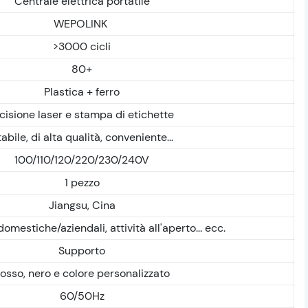
Centrale elettrica portatile
WEPOLINK
>3000 cicli
80+
Plastica + ferro
cisione laser e stampa di etichette
abile, di alta qualità, conveniente...
100/110/120/220/230/240V
1 pezzo
Jiangsu, Cina
mestiche/aziendali, attività all'aperto... ecc.
Supporto
osso, nero e colore personalizzato
60/50Hz