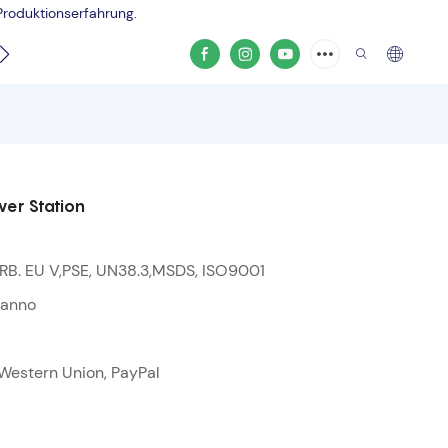
Produktionserfahrung.
Produktvideo
er Station
RB. EU V,PSE, UN38.3,MSDS, ISO9001
;anno
, Western Union, PayPal