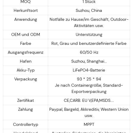
MOQ
1 Stück
Herkunftsort
Suzhou, China
Anwendung
Notfälle zu Hause/im Geschäft, Outdoor-
Aktivitäten usw.
OEM und ODM
Unterstützung
Farbe
Rot, Grau und benutzerdefinierte Farbe
Ausgangsfrequenz
60/50 Hz
Hafen
Suzhou, Shanghai...
Akku-Typ
LiFePO4-Batterie
Verpackung
93 * 25 * 94
Je nach Containergröße, Standard-
Exportverpackung
Zertifikat
CE,CARB. EU V,EPA,MSDS....
Zahlung
Paypal, Bargeld, Akkreditiv, Western Union
usw.
Controllertyp
MPPT