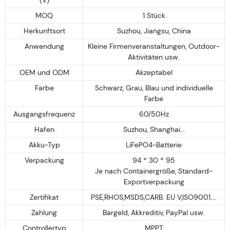
MOQ
1 Stück
Herkunftsort
Suzhou, Jiangsu, China
Anwendung
Kleine Firmenveranstaltungen, Outdoor-
Aktivitäten usw.
OEM und ODM
Akzeptabel
Farbe
Schwarz, Grau, Blau und individuelle
Farbe
Ausgangsfrequenz
60/50Hz
Hafen
Suzhou, Shanghai...
Akku-Typ
LiFePO4-Batterie
Verpackung
94 * 30 * 95
Je nach Containergröße, Standard-
Exportverpackung
Zertifikat
PSE,RHOS,MSDS,CARB. EU V,ISO9001....
Zahlung
Bargeld, Akkreditiv, PayPal usw.
Controllertyp
MPPT