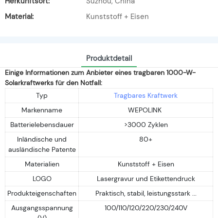
Herkunftsort:
Suzhou, China
Material:
Kunststoff + Eisen
Produktdetail
Einige Informationen zum Anbieter eines tragbaren 1000-W-
Solarkraftwerks für den Notfall:
Typ
Tragbares Kraftwerk
Markenname
WEPOLINK
Batterielebensdauer
>3000 Zyklen
Inländische und
80+
ausländische Patente
Materialien
Kunststoff + Eisen
LOGO
Lasergravur und Etikettendruck
Produkteigenschaften
Praktisch, stabil, leistungsstark ...
Ausgangsspannung
100/110/120/220/230/240V
(V)